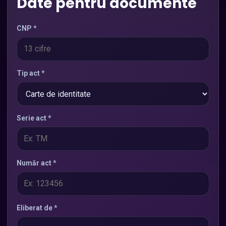
Date pentru documente
CNP *
Tip act *
Serie act *
Număr act *
Eliberat de *