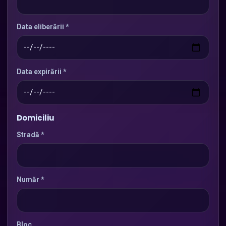
Data eliberării *
Data expirării *
Domiciliu
Stradă *
Număr *
Bloc