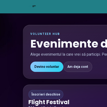
Sari la conținut
Acasă
#The Team
Servicii
Lo
VOLUNTEER HUB
Evenimente d
Alege evenimentul la care vrei să participi. Pen
Devino voluntar
Am deja cont
Înscrieri deschise
Flight Festival